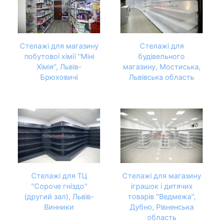
Стелажі для магазину
Стелажі для
побутової хімії ''Міні
будівельного
Хімія'', Львів-
магазину, Мостиська,
Брюховичі
Львівська область
Стелажі для ТЦ
Стелажі для магазину
''Сороче гніздо''
іграшок і дитячих
(другий зал), Львів-
товарів ''Ведмежа'',
Винники
Дубно, Рівненська
область