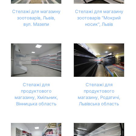
Стелажі для магазину
Стелажі для магазину
зоотоварів, Львів,
зоотоварів ''Мокрий
вул. Мазепи
носик'', Львів
Стелажі для
Стелажі для
продуктового
продуктового
магазину, Хмільник,
магазину, Родатичі,
Вінницька область
Львівська область