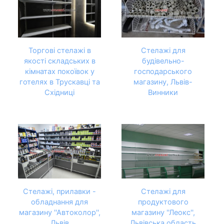
Торгові стелажі в
Стелажі для
якості складських в
будівельно-
кімнатах покоївок у
господарського
готелях в Трускавці та
магазину, Львів-
Східниці
Винники
Стелажі, прилавки -
Стелажі для
обладнання для
продуктового
магазину ''Автоколор'',
магазину ''Леокс'',
Львів
Львівська область