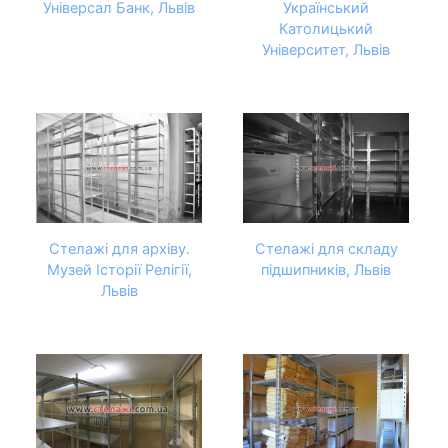
Універсал Банк, Львів
Український
Католицький
Університет, Львів
Стелажі для архіву.
Стелажі для складу
Музей Історії Релігії,
підшипників, Львів
Львів