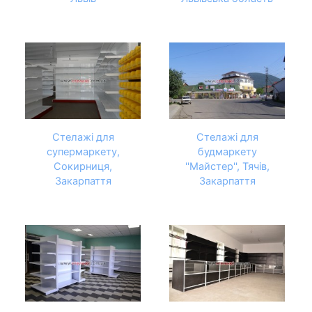
Стелажі для
Стелажі для
супермаркету,
будмаркету
Сокирниця,
''Майстер'', Тячів,
Закарпаття
Закарпаття