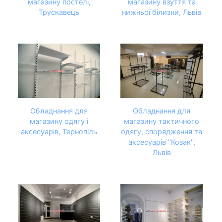
магазину постелі,
магазину взуття та
Трускавець
нижньої білизни, Львів
Обладнання для
Обладнання для
магазину одягу і
магазину тактичного
аксесуарів, Тернопіль
одягу, спорядження та
аксесуарів ''Козак'',
Львів