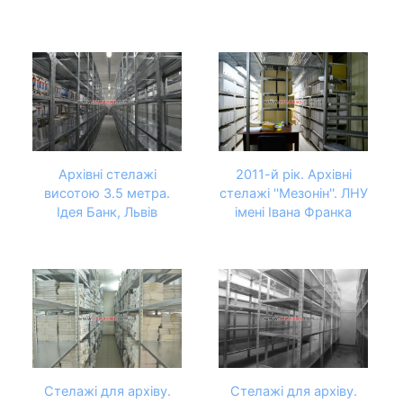
Архівні стелажі
2011-й рік. Архівні
висотою 3.5 метра.
стелажі ''Мезонін''. ЛНУ
Ідея Банк, Львів
імені Івана Франка
Стелажі для архіву.
Стелажі для архіву.