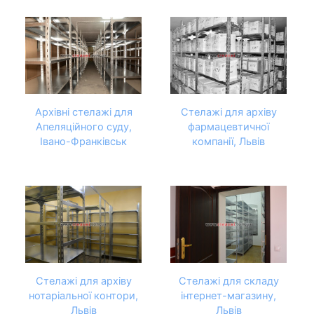
Архівні стелажі для
Стелажі для архіву
Апеляційного суду,
фармацевтичної
Івано-Франківськ
компанії, Львів
Стелажі для архіву
Стелажі для складу
нотаріальної контори,
інтернет-магазину,
Львів
Львів