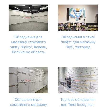
Обладнання для
Обладнання в стилі
магазину стокового
''лофт'' для магазину
одягу ''Enloy'', Ковель,
''Ку!'', Ужгород
Волинська область
Обладнання для
Торгове обладнання
комісійного магазину
для Terra Incognita -