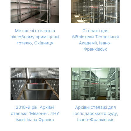
Металеві стелажі в
Стелажі для
підсобному приміщенні
бібліотеки Теологічної
готелю, Східниця
Академії, Івано-
Франківськ
2018-й рік. Архівні
Архівні стелажі для
стелажі ''Мезонін''. ЛНУ
Господарського суду,
імені Івана Франка
Івано-Франківськ