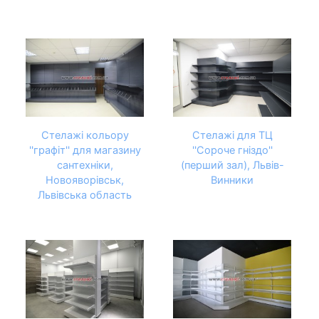
Стелажі кольору
Стелажі для ТЦ
''графіт'' для магазину
''Сороче гніздо''
сантехніки,
(перший зал), Львів-
Новояворівськ,
Винники
Львівська область