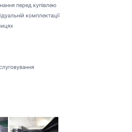
днання перед купівлею
ідуальній комплектації
лицях
бслуговування