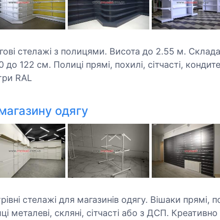
оргові стелажі з полицями. Висота до 2.55 м. Скла
до 122 см. Полиці прямі, похилі, сітчасті, кондитер
ітри RAL
магазину одягу
стрівні стелажі для магазинів одягу. Вішаки прямі, по
лиці металеві, скляні, сітчасті або з ДСП. Креативн