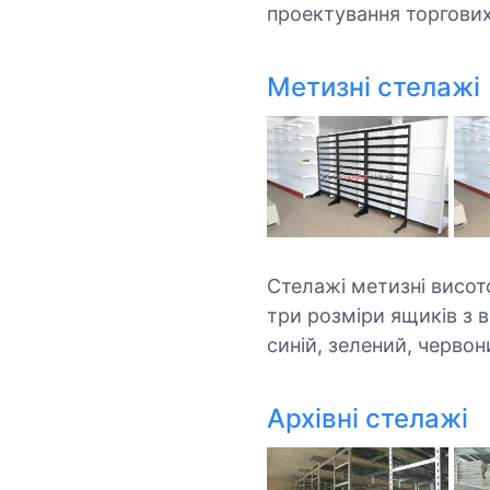
проектування торгови
Метизні стелажі
Стелажі метизні висот
три розміри ящиків з 
синій, зелений, черво
Архівні стелажі