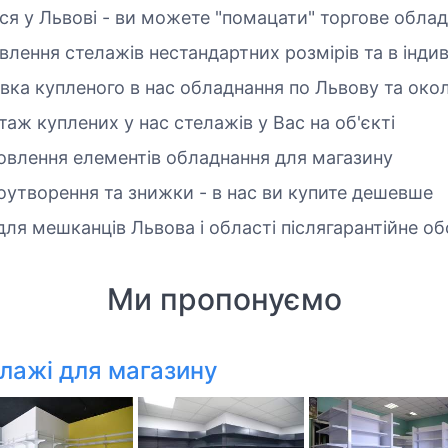
я у Львові - ви можете "помацати" торгове обла
лення стелажів нестандартних розмірів та в індив
вка купленого в нас обладнання по Львову та око
аж куплених у нас стелажів у Вас на об'єкті
влення елементів обладнання для магазину
оутворення та знижки - в нас ви купите дешевше
 для мешканців Львова і області післягарантійне о
Ми пропонуємо
елажі для магазину