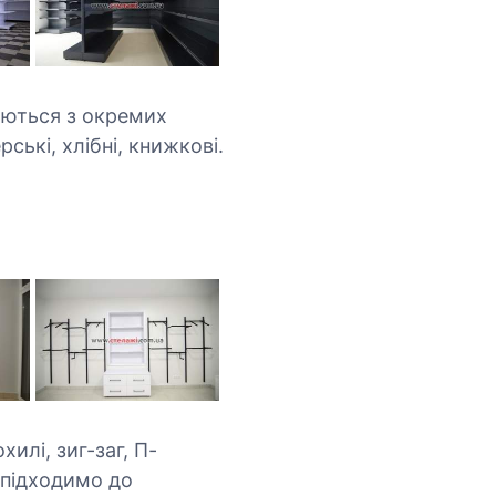
даються з окремих
ські, хлібні, книжкові.
хилі, зиг-заг, П-
о підходимо до