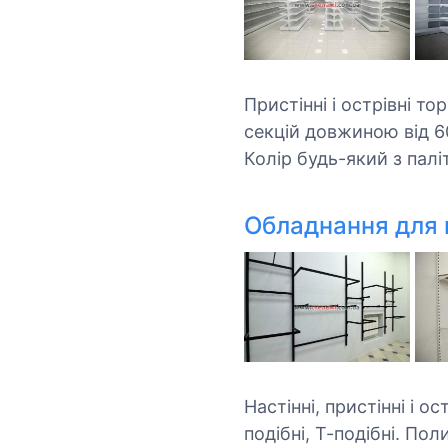
Пристінні і острівні т
секцій довжиною від 60 
Колір будь-який з пал
Обладнання для 
Настінні, пристінні і о
подібні, Т-подібні. По