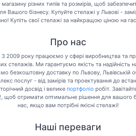
 магазину різних типів та розмірів, щоб забезпеч
ля Вашого бізнесу. Купуйте стелажі у Львові - зам
но! Купіть свої стелажі за найкращою ціною на rac
Про нас
. З 2009 року працюємо у сфері виробництва та п
их стелажів. Ми гарантуємо якість та надійність 
ємо безкоштовну доставку по Львову, Львівській обл
екс послуг - від замірів та проектування до вста
аторічний досвід і велике
портфоліо
робіт. Завітайт
, щоб отримати оптимальне рішення для вашого б
нас, якщо вам потрібні якісні стелажі!
Наші переваги