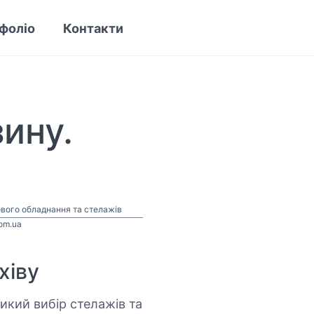
фоліо
Контакти
ину.
ового обладнання та стелажів
com.ua
хіву
икий вибір стелажів та