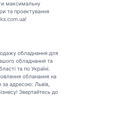
ити максимальну
іри та проектування
ks.com.ua!
родажу обладнання для
нашого обладнання та
асті та по Україні.
новлення обланання на
е за адресою: Львів,
ізнесу! Звертайтесь до