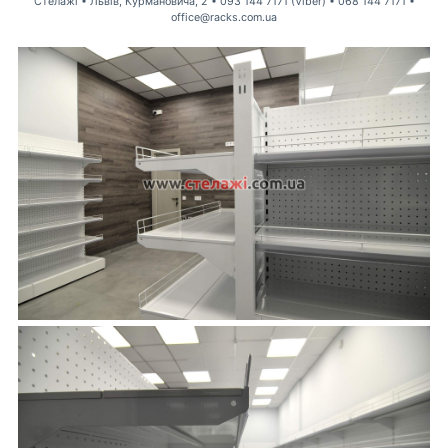
Стелажі • Львів, Курмановича, 2 • 093 144 7171 (Viber) • 068 144 7171 •
office@racks.com.ua