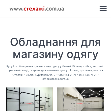
Обладнання для
магазину одягу
Купуйте обладнання для магазину одягу у Львові. Вішаки, стійки, настінні і
пристінні секції, острови для магазинів одягу. Проект, доставка, монтаж
Стелажі • Львів, Курмановича, 2 • 093 144 71 71 • 068 144 71 71 •
office@racks.com.ua