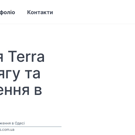
фоліо
Контакти
 Terra
ягу та
ння в
дження в Одесі
ks.com.ua