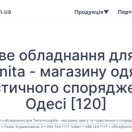
Продукція
Порт
ве обладнання для
nita - магазину од
тичного спорядже
Одесі [120]
о обладнання для Terra Incognita - магазину одягу та туристичного споря
• Львів, Курмановича, 2 • 093 144 7171 (Viber) • 068 144 7171 • office@rac