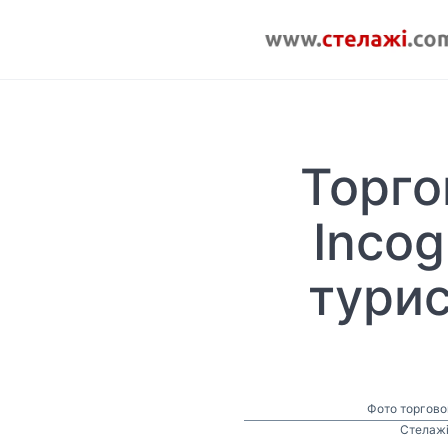
Торго
Incog
турис
Фото торговог
Стелажі 