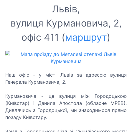
Львів,
вулиця Курмановича, 2,
офіс 411 (
маршрут
)
Наш офіс - у місті Львів за адресою вулиця
Генерала Курмановича, 2.
Курмановича - це вулиця між Городоцькою
(Київстар) і Данила Апостола (обласне МРЕВ).
Дивлячись з Городоцької, ми знаходимося прямо
позаду Київстару.
Заїзд з Городоцької: з'їзд зі Скнилівського мосту