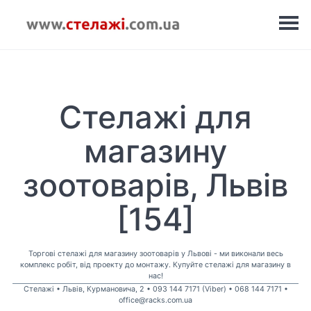
Стелажі для
магазину
зоотоварів, Львів
[154]
Торгові стелажі для магазину зоотоварів у Львові - ми виконали весь
комплекс робіт, від проекту до монтажу. Купуйте стелажі для магазину в
нас!
Стелажі • Львів, Курмановича, 2 • 093 144 7171 (Viber) • 068 144 7171 •
office@racks.com.ua