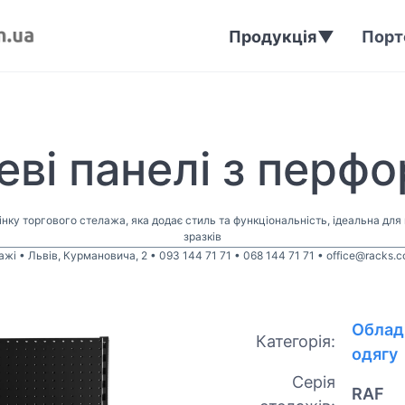
Продукція
Порт
ві панелі з перф
ку торгового стелажа, яка додає стиль та функціональність, ідеальна для
зразків
жі • Львів, Курмановича, 2 • 093 144 71 71 • 068 144 71 71 • office@racks.
Облад
Категорія:
одягу
Серія
RAF