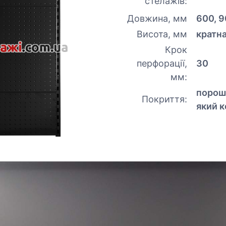
стелажів:
Довжина, мм
600, 9
Висота, мм
кратн
Крок
перфорації,
30
мм:
порош
Покриття:
який к