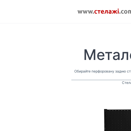
Метале
Обирайте перфоровану задню стін
Стела