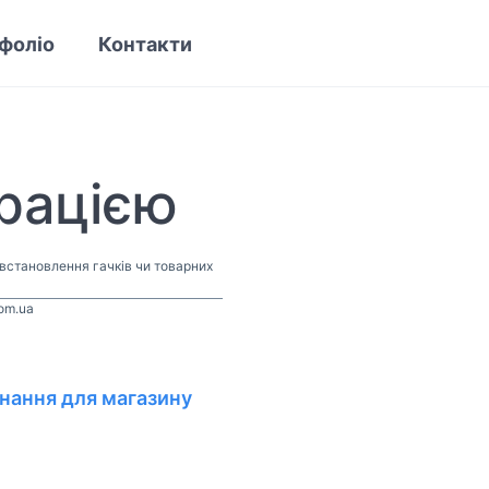
фоліо
Контакти
орацією
 встановлення гачків чи товарних
com.ua
нання для магазину