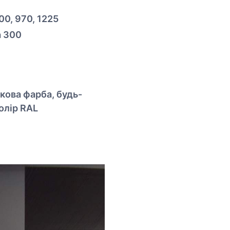
00, 970, 1225
а 300
кова фарба, будь-
олір RAL